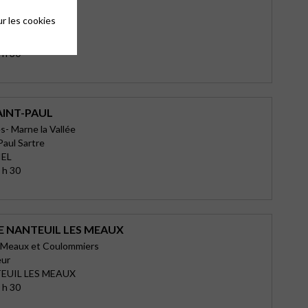
s- Marne la Vallée
r les cookies
lou
LES
 h 30
AINT-PAUL
s- Marne la Vallée
Paul Sartre
IEL
 h 30
E NANTEUIL LES MEAUX
s-Meaux et Coulommiers
eur
EUIL LES MEAUX
 h 30