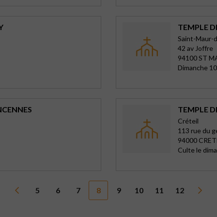
Y
TEMPLE D
Saint-Maur-
42 av Joffre
94100 ST M
Dimanche 10
INCENNES
TEMPLE DE
Créteil
113 rue du g
94000 CRET
Culte le dim
5
6
7
8
9
10
11
12