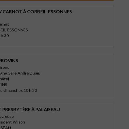
V CARNOT À CORBEIL-ESSONNES
arnot
EIL ESSONNES
 h 30
PROVINS
irons
igny, Salle André Dujeu
hâtel
VINS
e dimanches 10 h 30
T PRESBYTÈRE À PALAISEAU
hevreuse
ésident Wilson
ISEAU