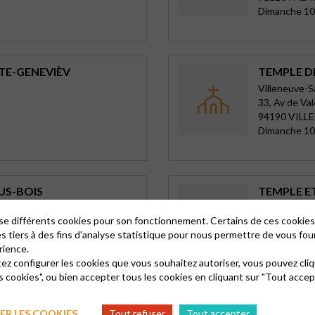
Dimanche 10
TE-GENEVIÈV
TEMPLE D
Villeneuve-
33, Av de Va
94190 VILL
Dimanche 10
US-BOIS
TEMPLE E
Charenton
lise différents cookies pour son fonctionnement. Certains de ces cooki
12 rue Guéri
es tiers à des fins d'analyse statistique pour nous permettre de vous fou
94220 CHA
rience.
Dimanche 10
tez configurer les cookies que vous souhaitez autoriser, vous pouvez cliq
s cookies", ou bien accepter tous les cookies en cliquant sur "Tout accep
TEMPLE D
R LES COOKIES
Tout refuser
Tout accepter