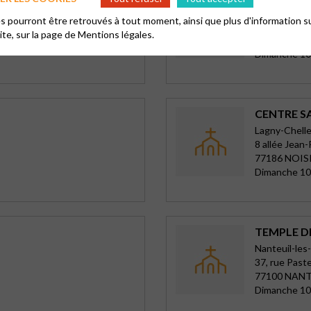
Lagny-Chelle
 pourront être retrouvés à tout moment, ainsi que plus d'information su
86 Av. A. Cail
site, sur la page de
Mentions légales.
60350 CHEL
Dimanche 10
CENTRE S
Lagny-Chelle
8 allée Jean-
77186 NOIS
Dimanche 10
TEMPLE D
Nanteuil-le
37, rue Past
77100 NANT
Dimanche 10