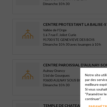
Dimanche 10 h 30
CENTRE PROTESTANT LA BALISE-S
Vallée de l'Orge
1 à 7 rue F. Joliot Curie
91700 STE GENEVIEVE DES BOIS
Dimanche 10 h 30 avec louanges à 10 h
CENTRE PAROISSIAL D’AULNAY-SO
Aulnay-Drancy
Notre site uti
1 bd de Gourgues
par des servic
93600 AULNAY SOUS BOIS
meilleure expé
Dimanche 10 h 30
Si vous souhai
"Paramétrer le
continuer".
TEMPLE DE CHATEAU THIERRY
PARAMÉTRE