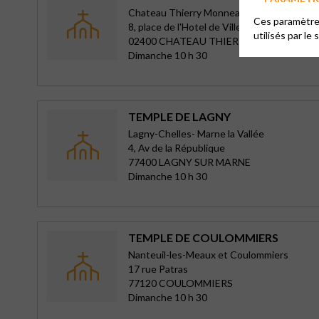
Chateau Thierry Monneaux
Ces paramètres
8, place de l'Hotel de Ville
utilisés par le 
02400 CHATEAU THIERRY
Dimanche 10 h 30
TEMPLE DE LAGNY
Lagny-Chelles- Marne la Vallée
4, Av de la République
77400 LAGNY SUR MARNE
Dimanche 10 h 30
TEMPLE DE COULOMMIERS
Nanteuil-les-Meaux et Coulommiers
17 rue Patras
77120 COULOMMIERS
Dimanche 10 h 30