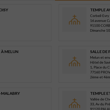
OISY
TEMPLE A
Corbeil-Evry
16 avenue C
91100 CORB
Dimanche 10
S À MELUN
SALLE DE 
Melun et env
Hôtel de Sav
1, Place du C
77160 PRO
2ème et 4èm
Y-MALABRY
TEMPLE E
Vallée de C
33, Av du Pr
91120 PALA