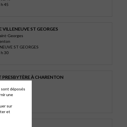
 h 45
E VILLENEUVE ST GEORGES
Saint-Georges
lenton
ENEUVE ST GEORGES
 h 30
T PRESBYTÈRE À CHARENTON
es sont déposés
n
rnir une
RENTON LE PONT
 h 30
uer sur
ter et
E CHELLES