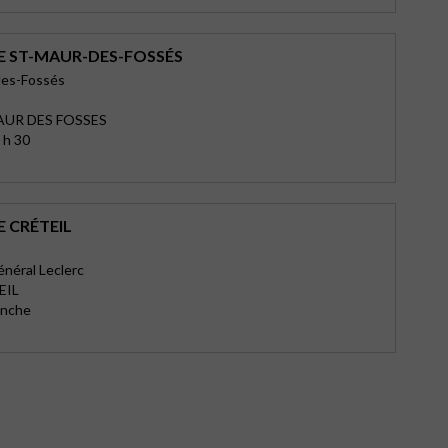
E ST-MAUR-DES-FOSSÉS
des-Fossés
AUR DES FOSSES
 h 30
 CRÉTEIL
énéral Leclerc
EIL
anche