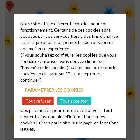
98
4
14
8
Notre site utilise différents cookies pour son
fonctionnement. Certains de ces cookies sont
8
9
déposés par des services tiers à des fins d'analyse
42
10
statistique pour nous permettre de vous fournir
une meilleure expérience.
4
23
Si vous souhaitez configurer les cookies que vous
3
souhaitez autoriser, vous pouvez cliquer sur
22
"Paramétrer les cookies", ou bien accepter tous les
21
cookies en cliquant sur "Tout accepter et
45
continuer".
15
PARAMÉTRER LES COOKIES
5
104
29
8
Tout refuser
Tout accepter
28
Ces paramètres pourront être retrouvés à tout
13
22
138
moment, ainsi que plus d'information sur les
1
12
cookies utilisés par le site, sur la page de
Mentions
25
légales.
3